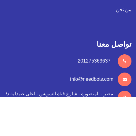
من نحن
تواصل معنا
+201275363637
info@needbots.com
مصر - المنصورة - شارع قناة السويس - اعلى صيدلية د/
رامي طه
جميع الحقوق محفوظة لنيدبوت