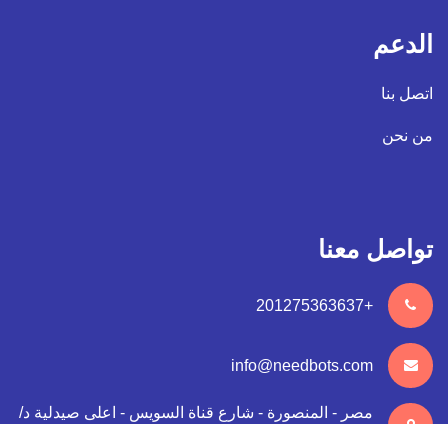
الدعم
اتصل بنا
من نحن
تواصل معنا
+201275363637
info@needbots.com
مصر - المنصورة - شارع قناة السويس - اعلى صيدلية د/
رامي طه