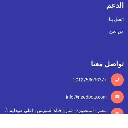
الدعم
اتصل بنا
من نحن
تواصل معنا
+201275363637
info@needbots.com
مصر - المنصورة - شارع قناة السويس - اعلى صيدلية د/
رامي طه