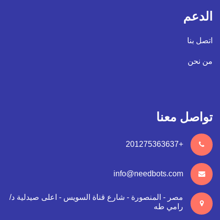
الدعم
اتصل بنا
من نحن
تواصل معنا
+201275363637
info@needbots.com
مصر - المنصورة - شارع قناة السويس - اعلى صيدلية د/
رامي طه