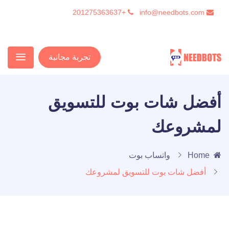
+201275363637
info@needbots.com
تجربة مجانية
أفضل شات بوت للتسويق
لمشروعك
Home
واتساب بوت
أفضل شات بوت للتسويق لمشروعك